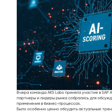
Вчера команда AKS Labs приняла участие в SAP AI
партнеры и лидеры рынка собрались для обсужд
применения в бизнес-процессах.
Было особенно ценно обсудить актуальные тренд