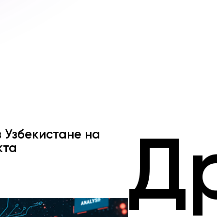
в Узбекистане на
Д
кта