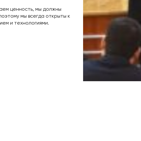
даем ценность, мы должны
поэтому мы всегда открыты к
ием и технологиями.
и Шахриеру за тёплый прием,
, что вместе сможем превратить
е изменят будущее.