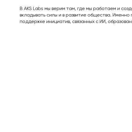
В AKS Labs мы верим там, где мы работаем и соз
вкладывать силы и в развитие общества. Именно 
поддержке инициатив, связанных с ИИ, образован
Огромная благодарность Владимиру Имамовичу 
глубокую беседу и совместные идеи. Мы уверены
амбициозные планы в реальные проекты, которы